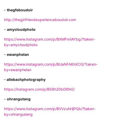
–
thegfeboudoir
http://thegirlfriendexperienceboudoir.com
–
amycloudphoto
https://www.instagram.com/p/BXMFmiiAYbg/?taken-
by=amycloudphoto
–
ewanphelan
https://www.instagram.com/p/BUaNFA6hXCG/?taken-
by=ewanphelan
–
allebachphotography
https://instagram.com/p/BS8h20bD6N0/
–
ohrangutang
https://www.instagram.com/p/BVVzuhHjPQb/?taken-
by=ohrangutang