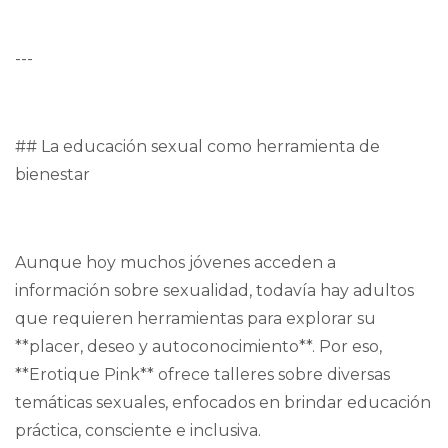
---
## La educación sexual como herramienta de
bienestar
Aunque hoy muchos jóvenes acceden a
información sobre sexualidad, todavía hay adultos
que requieren herramientas para explorar su
**placer, deseo y autoconocimiento**. Por eso,
**Erotique Pink** ofrece talleres sobre diversas
temáticas sexuales, enfocados en brindar educación
práctica, consciente e inclusiva.