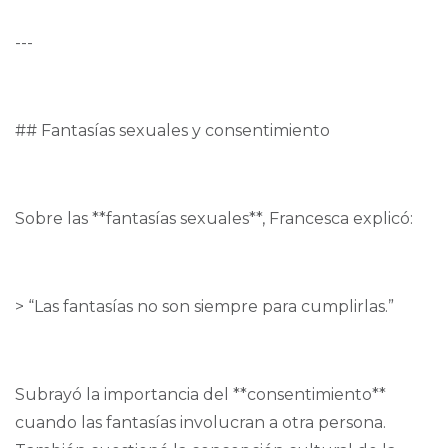
---
## Fantasías sexuales y consentimiento
Sobre las **fantasías sexuales**, Francesca explicó:
> “Las fantasías no son siempre para cumplirlas.”
Subrayó la importancia del **consentimiento**
cuando las fantasías involucran a otra persona.