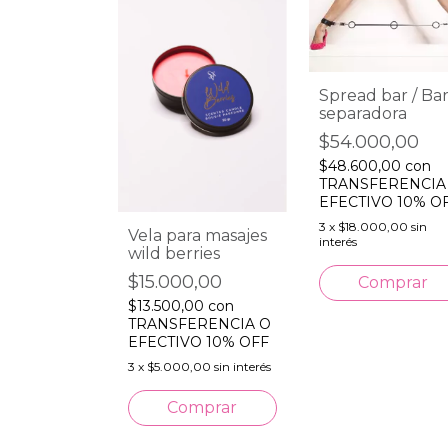
Spread bar / Bar
separadora
$54.000,00
astidad
$48.600,00
con
etardante
TRANSFERENCIA
0,00
EFECTIVO 10% O
,00
con
3
x
$18.000,00
sin
Vela para masajes
ERENCIA O
interés
wild berries
O 10% OFF
$15.000,00
,67
sin interés
$13.500,00
con
TRANSFERENCIA O
EFECTIVO 10% OFF
3
x
$5.000,00
sin interés