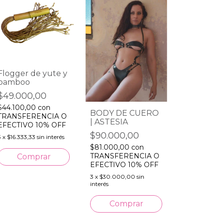
Flogger de yute y
bamboo
Jaula Ca
$49.000,00
Pene Ca
Bdsm Sa
$44.100,00
con
$35.000
BODY DE CUERO
TRANSFERENCIA O
| ASTESIA
$31.500,
EFECTIVO 10% OFF
TRANSFE
$90.000,00
3
x
$16.333,33
sin interés
EFECTIVO
$81.000,00
con
3
x
$11.666,6
TRANSFERENCIA O
EFECTIVO 10% OFF
3
x
$30.000,00
sin
interés