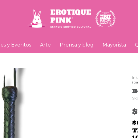
res y Eventos
Arte
Prensa y blog
Mayorista
Q
Ini
(pa
B
SK
$
T
1