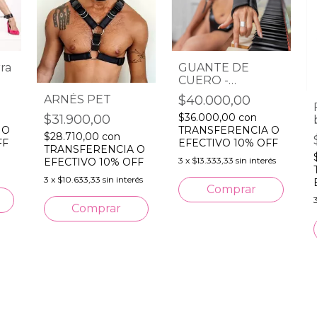
ra
GUANTE DE
CUERO -
AFRODITA
ARNÉS PET
$40.000,00
$36.000,00
con
$31.900,00
 O
TRANSFERENCIA O
$28.710,00
con
FF
EFECTIVO 10% OFF
TRANSFERENCIA O
3
x
$13.333,33
sin interés
EFECTIVO 10% OFF
3
x
$10.633,33
sin interés