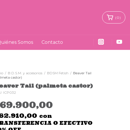
(
0
)
uiénes Somos
Contacto
cio
/
B.D.S.M. y accesorios
/
BDSM Fetish
/
Beaver Tail
lmeta castor)
eaver Tail (palmeta castor)
U:
ICP032
$69.900,00
62.910,00
con
RANSFERENCIA O EFECTIVO
0% OFF