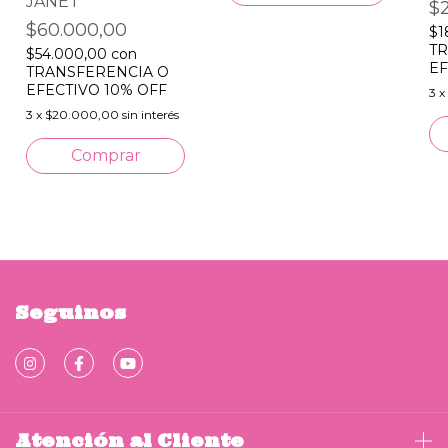
JANET
$
$60.000,00
$1
TR
$54.000,00
con
EF
TRANSFERENCIA O
EFECTIVO 10% OFF
3
x
3
x
$20.000,00
sin interés
Seguinos
Atención al Cliente