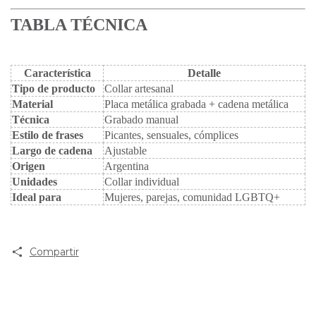
TABLA TÉCNICA
Característica
Detalle
Tipo de producto
Collar artesanal
Material
Placa metálica grabada + cadena metálica
Técnica
Grabado manual
Estilo de frases
Picantes, sensuales, cómplices
Largo de cadena
Ajustable
Origen
Argentina
Unidades
Collar individual
Ideal para
Mujeres, parejas, comunidad LGBTQ+
Compartir