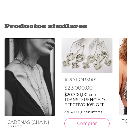
Productos similares
ARO FORMAS
$23.000,00
$20.700,00
con
TRANSFERENCIA O
EFECTIVO 10% OFF
3
x
$7.666,67
sin interés
T
CADENAS (CHAIN)