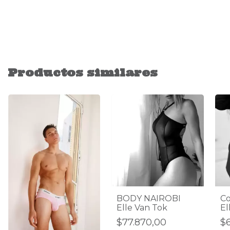
Productos similares
BODY NAIROBI
Co
Elle Van Tok
El
$77.870,00
$