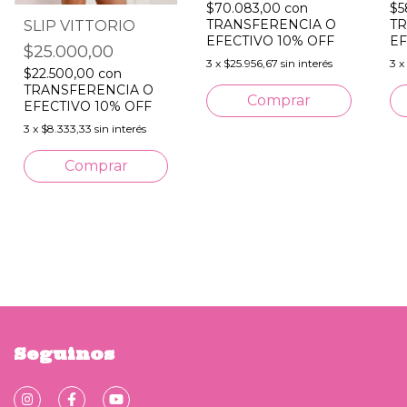
$70.083,00
con
$5
TRANSFERENCIA O
TR
SLIP VITTORIO
EFECTIVO 10% OFF
EF
$25.000,00
3
x
$25.956,67
sin interés
3
x
$22.500,00
con
TRANSFERENCIA O
Comprar
EFECTIVO 10% OFF
3
x
$8.333,33
sin interés
Comprar
Seguinos