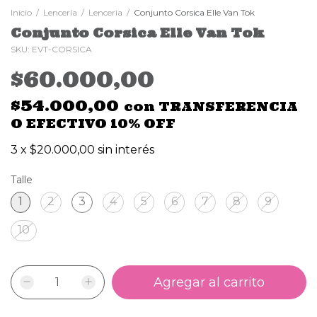
Inicio
/
Lencería
/
Lenceria
/
Conjunto Corsica Elle Van Tok
Conjunto Corsica Elle Van Tok
SKU:
EVT-CORSICA
$60.000,00
$54.000,00
con
TRANSFERENCIA
O EFECTIVO 10% OFF
3
x
$20.000,00
sin interés
Talle
1
2
3
4
5
6
7
8
9
10