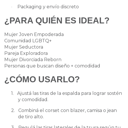
Packaging y envío discreto
·
¿PARA QUIÉN ES IDEAL?
Mujer Joven Empoderada
Comunidad LGBTQ+
Mujer Seductora
Pareja Exploradora
Mujer Divorciada Reborn
Personas que buscan diseño + comodidad
¿
CÓMO USARLO?
1.
Ajustá las tiras de la espalda para lograr sostén
y comodidad.
2.
Combiná el corset con blazer, camisa o jean
de tiro alto.
3.
Regulá las tiras laterales de la trusa según tu