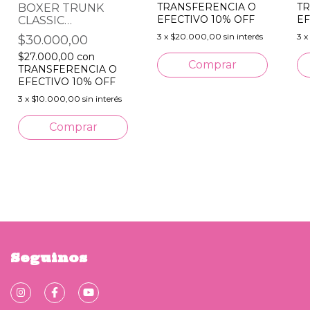
TRANSFERENCIA O
TR
BOXER TRUNK
EFECTIVO 10% OFF
EF
CLASSIC
Pink/White
3
x
$20.000,00
sin interés
3
x
$30.000,00
$27.000,00
con
Comprar
TRANSFERENCIA O
EFECTIVO 10% OFF
3
x
$10.000,00
sin interés
Comprar
Seguinos