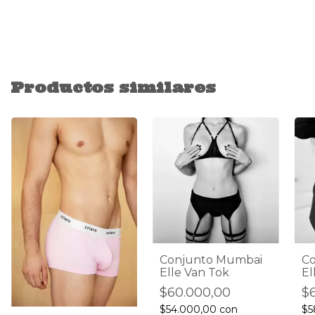
Productos similares
Conjunto Mumbai
Co
Elle Van Tok
El
$60.000,00
$
$54.000,00
con
$5