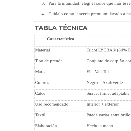
3.
Para la intimidad: elegí el color que más te 
4.
Cuidalo como lencería premium: lavado a ma
TABLA TÉCNICA
Característica
Material
Tricot LYCRA® (84% Po
Tipo de prenda
Conjunto de corpiño con 
Marca
Elle Van Tok
Colores
Negro – Azul/Verde
Calce
Suave, firme, adaptable
Uso recomendado
Interior + exterior
Textil
Puede variar entre bril
Elaboración
Hecho a mano