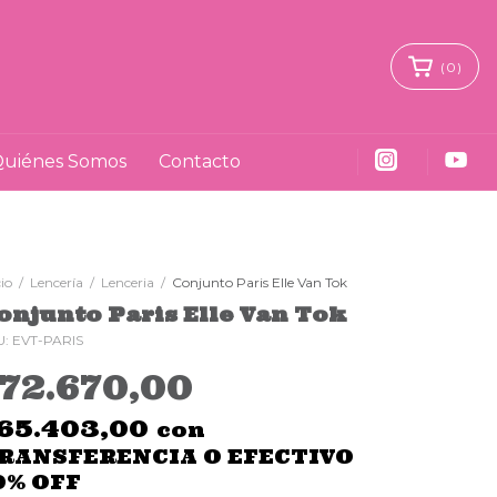
(
0
)
uiénes Somos
Contacto
cio
/
Lencería
/
Lenceria
/
Conjunto Paris Elle Van Tok
onjunto Paris Elle Van Tok
U:
EVT-PARIS
$72.670,00
65.403,00
con
RANSFERENCIA O EFECTIVO
0% OFF