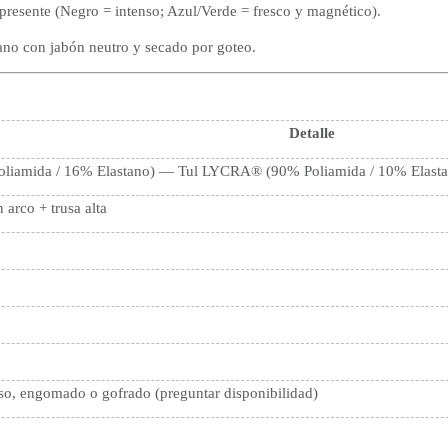
represente (Negro = intenso; Azul/Verde = fresco y magnético).
no con jabón neutro y secado por goteo.
Detalle
liamida / 16% Elastano) — Tul LYCRA® (90% Poliamida / 10% Elasta
arco + trusa alta
loso, engomado o gofrado (preguntar disponibilidad)