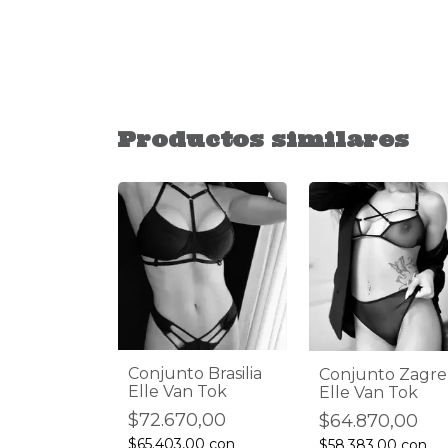
Productos similares
Conjunto Brasilia
Conjunto Zagr
Elle Van Tok
Elle Van Tok
$72.670,00
$64.870,00
$65.403,00
con
$58.383,00
con