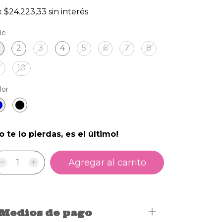
x
$24.223,33
sin interés
le
2
3
4
5
6
7
8
9
10
lor
o te lo pierdas, es el último!
Medios de pago