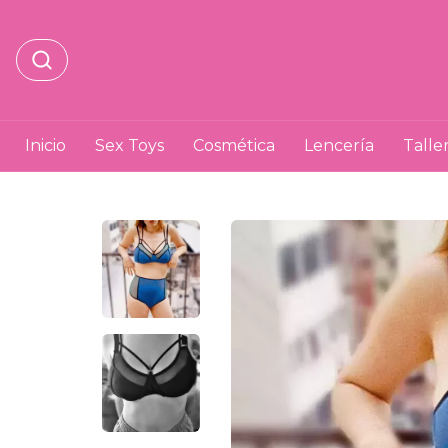
Inicio
Sex Toys
Cosmética
Lencería
Talle