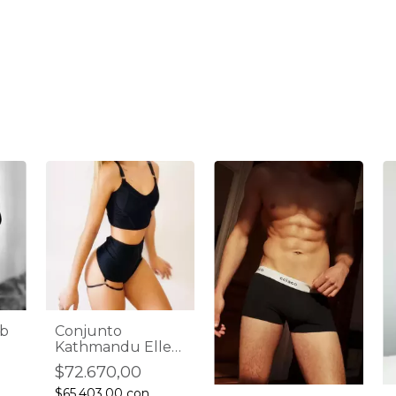
Conjunto
eb
Kathmandu Elle
Van Tok
$72.670,00
$65.403,00
con