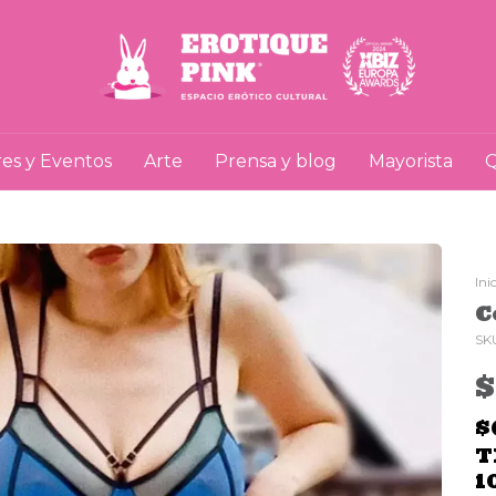
res y Eventos
Arte
Prensa y blog
Mayorista
Q
Ini
C
SK
$
T
1