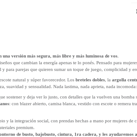
n una versión más segura, más libre y más luminosa de vos
.
iseños que cambian la energía apenas te lo ponés. Pensado para mujeres
l y para parejas que quieren sumar un toque de juego, complicidad y er
escote natural y súper favorecedor. Los
breteles dobles
, la
argolla cent
za, suavidad y sensualidad. Nada lastima, nada aprieta, nada incomoda:
e que sostener y deja ver lo justo, con detalles que la vuelven una bomba
banos
: con blazer abierto, camisa blanca, vestido con escote o remera tr
pio y la integración social, con prendas hechas a mano por mujeres de
ateriales premium.
 contorno de busto, bajobusto, cintura, 1ra cadera, y les ayudaremos