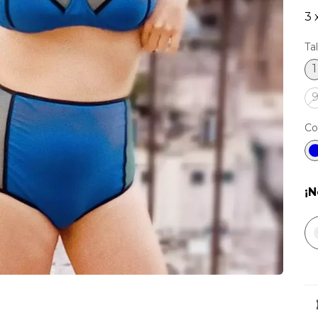
3
Tal
1
Co
¡N