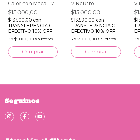
Calor con Maca – 75
V Neutro
V 
ml
$15.000,00
$15.000,00
$1
$13.500,00
con
$13.500,00
con
$1
TRANSFERENCIA O
TRANSFERENCIA O
TR
EFECTIVO 10% OFF
EFECTIVO 10% OFF
EF
3
x
$5.000,00
sin interés
3
x
$5.000,00
sin interés
3
x
Seguinos