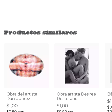
Productos similares
Obra del artista
Obra artista Desiree
Bá
Dani Juarez
Destéfano
$1
$1,00
$1,00
$0
$0,90
con
$0,90
con
TR