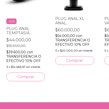
PLUG ANAL XL
P
-
20
%
ANAL
V
ADVENTURES by
B
PLUG ANAL
$60.000,00
$
Blush
Fa
TEMPTASIA
$54.000,00
con
$5
BRILLANTE SMALL
$44.000,00
TRANSFERENCIA O
TR
by Blush
EFECTIVO 10% OFF
EF
$55.000,00
3
x
$20.000,00
sin interés
3
x
$39.600,00
con
TRANSFERENCIA O
EFECTIVO 10% OFF
3
x
$14.666,67
sin interés