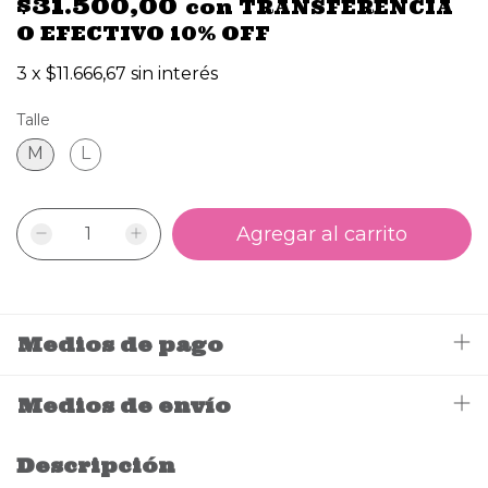
$31.500,00
con
TRANSFERENCIA
O EFECTIVO 10% OFF
3
x
$11.666,67
sin interés
Talle
M
L
Medios de pago
Medios de envío
Descripción