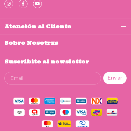
Atención al Cliente
Sobre Nosotrxs
Suscribite al newsletter