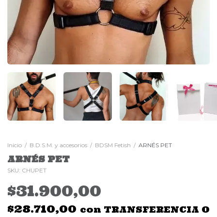
Inicio
/
B.D.S.M. y accesorios
/
BDSM Fetish
/
ARNÉS PET
ARNÉS PET
SKU:
CHUPET
$31.900,00
$28.710,00
con
TRANSFERENCIA O