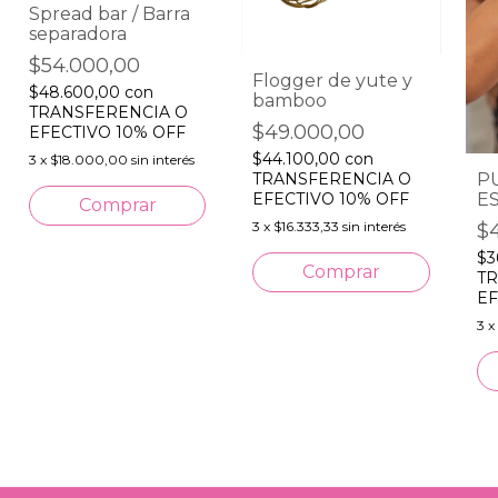
Spread bar / Barra
separadora
$54.000,00
Flogger de yute y
$48.600,00
con
bamboo
TRANSFERENCIA O
$49.000,00
EFECTIVO 10% OFF
$44.100,00
con
3
x
$18.000,00
sin interés
TRANSFERENCIA O
P
EFECTIVO 10% OFF
E
C
3
x
$16.333,33
sin interés
$
P
$3
TR
EF
3
x