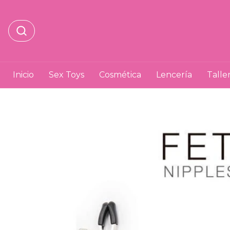
Inicio
Sex Toys
Cosmética
Lencería
Talle