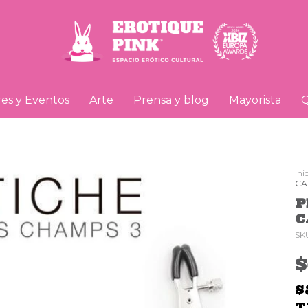
res y Eventos
Arte
Prensa y blog
Mayorista
Q
Ini
CA
P
C
SK
$
T