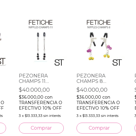
PEZONERA
PEZONERA
CHAMPS 11
CHAMPS 8
AJUSTABLE
CASCABELES
$40.000,00
$40.000,00
BLACK STONES
DORADAS Y
$36.000,00
con
$36.000,00
con
FANTASIA
ROSAS
 O
TRANSFERENCIA O
TRANSFERENCIA O
FF
EFECTIVO 10% OFF
EFECTIVO 10% OFF
és
3
x
$13.333,33
sin interés
3
x
$13.333,33
sin interés