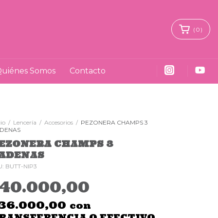
(
0
)
uiénes Somos
Contacto
cio
/
Lencería
/
Accesorios
/
PEZONERA CHAMPS 3
DENAS
EZONERA CHAMPS 3
ADENAS
U:
BUTT-NIP3
$40.000,00
36.000,00
con
RANSFERENCIA O EFECTIVO