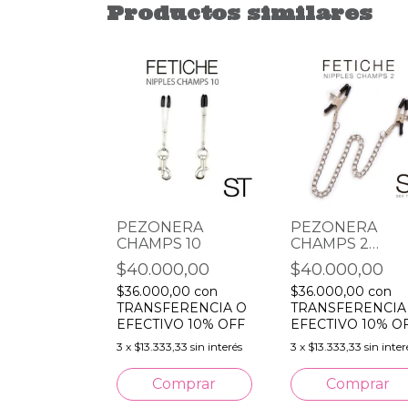
Productos similares
ERA
S
0,00
PEZONERA
PEZONERA
,00
con
CHAMPS 10
CHAMPS 2
ERENCIA O
CADENA
$40.000,00
$40.000,00
O 10% OFF
$36.000,00
con
$36.000,00
con
,33
sin interés
TRANSFERENCIA O
TRANSFERENCIA
EFECTIVO 10% OFF
EFECTIVO 10% O
3
x
$13.333,33
sin interés
3
x
$13.333,33
sin inter