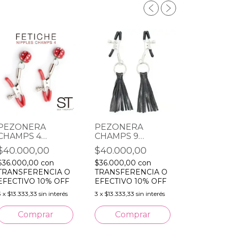
PEZONERA
PEZONERA
CHAMPS 4
CHAMPS 9
PEZON
FRUTILLA
NEGROS
$40.000,00
$40.000,00
CHAMPS
CASCABEL
CASCAB
$36.000,00
con
$36.000,00
con
$40.00
DORAD
TRANSFERENCIA O
TRANSFERENCIA O
$36.000,
EFECTIVO 10% OFF
EFECTIVO 10% OFF
TRANSFE
3
x
$13.333,33
sin interés
3
x
$13.333,33
sin interés
EFECTIVO
3
x
$13.333,