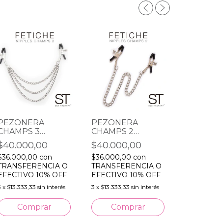
PEZONERA
PEZONERA
CHAMPS 3
CHAMPS 2
PEZON
CADENAS
CADENA
$40.000,00
$40.000,00
CHAMPS
TRIPLE
$36.000,00
con
$36.000,00
con
$40.00
TRANSFERENCIA O
TRANSFERENCIA O
$36.000,
EFECTIVO 10% OFF
EFECTIVO 10% OFF
TRANSFE
3
x
$13.333,33
sin interés
3
x
$13.333,33
sin interés
EFECTIVO
3
x
$13.333,