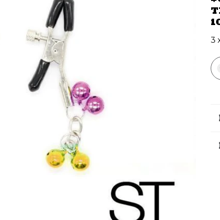
T
1
3