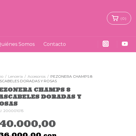
(
0
)
uiénes Somos
Contacto
cio
/
Lencería
/
Accesorios
/
PEZONERA CHAMPS 8
SCABELES DORADAS Y ROSAS
EZONERA CHAMPS 8
ASCABELES DORADAS Y
OSAS
U:
200001015
$40.000,00
36.000,00
con