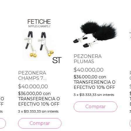
PEZONERA
PLUMAS
$40.000,00
PEZONERA
$36.000,00
con
CHAMPS 7
TRANSFERENCIA O
CASCABELES
$40.000,00
EFECTIVO 10% OFF
DORADAS
$36.000,00
con
3
x
$13.333,33
sin interés
 O
TRANSFERENCIA O
FF
EFECTIVO 10% OFF
és
3
x
$13.333,33
sin interés