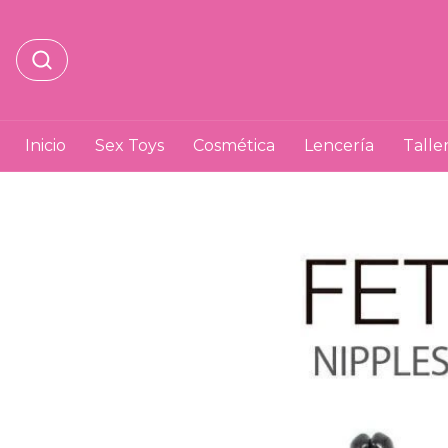
Inicio
Sex Toys
Cosmética
Lencería
Talle