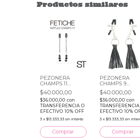
Productos similares
ERA
PEZONERA
PEZONERA
 10
CHAMPS 11
CHAMPS 9
AJUSTABLE
NEGROS
0,00
$40.000,00
$40.000,00
BLACK STONES
,00
con
$36.000,00
con
$36.000,00
con
FANTASIA
ERENCIA O
TRANSFERENCIA O
TRANSFERENCIA
O 10% OFF
EFECTIVO 10% OFF
EFECTIVO 10% O
,33
sin interés
3
x
$13.333,33
sin interés
3
x
$13.333,33
sin inter