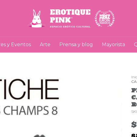
res y Eventos
Arte
Prensa y blog
Mayorista
Q
Ini
CA
P
C
R
SK
$