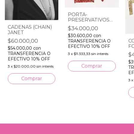
PORTA-
PRESERVATIVOS
PIEL DE PESCADO
CADENAS (CHAIN)
$34.000,00
JANET
$30.600,00
con
$60.000,00
C
TRANSFERENCIA O
F
EFECTIVO 10% OFF
$54.000,00
con
TRANSFERENCIA O
$
3
x
$11.333,33
sin interés
EFECTIVO 10% OFF
$3
3
x
$20.000,00
sin interés
TR
EF
3
x